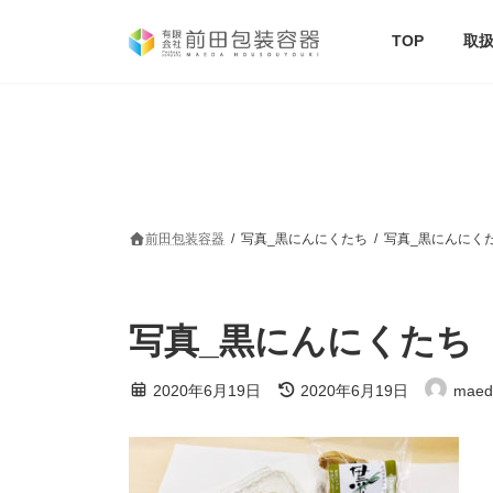
コ
ナ
ン
ビ
TOP
取
テ
ゲ
ン
ー
ツ
シ
へ
ョ
ス
ン
キ
に
ッ
移
プ
動
前田包装容器
写真_黒にんにくたち
写真_黒にんにく
写真_黒にんにくたち
最
2020年6月19日
2020年6月19日
maed
終
更
新
日
時