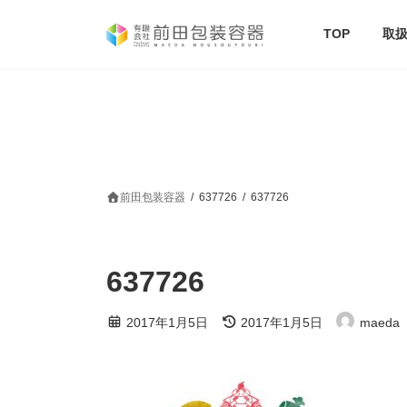
コ
ナ
ン
ビ
TOP
取
テ
ゲ
ン
ー
ツ
シ
へ
ョ
ス
ン
キ
に
ッ
移
プ
動
前田包装容器
637726
637726
637726
最
2017年1月5日
2017年1月5日
maeda
終
更
新
日
時