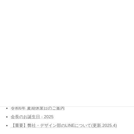
サイト
このサイトはスパムを低減するために Akismet を使っています。
コメントデータの処理方法の詳細はこちらをご覧ください
。
ブログ新着記事
Dell ITエキスパートプログラム認定
令和7年 年末年始休業日のご案内
令和6年 夏期休業日のご案内
会長のお誕生日 - 2025
【重要】弊社・デザイン部のLINEについて(更新.2025.4)