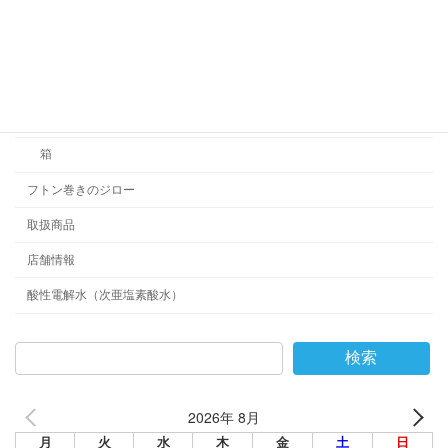
シール等
チラシ等
ホームページ
名刺等
箱
フトン巻きのジロー
取扱商品
店舗情報
酸性電解水（次亜塩素酸水）
検索
2026年 8月
月
火
水
木
金
土
日