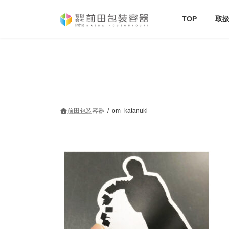
コ
ナ
ン
ビ
TOP
取
テ
ゲ
ン
ー
ツ
シ
へ
ョ
ス
ン
キ
に
ッ
移
プ
動
前田包装容器
om_katanuki