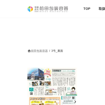
コ
ナ
ン
ビ
TOP
取
テ
ゲ
ン
ー
ツ
シ
へ
ョ
ス
ン
キ
に
ッ
移
プ
動
前田包装容器
3号_裏面