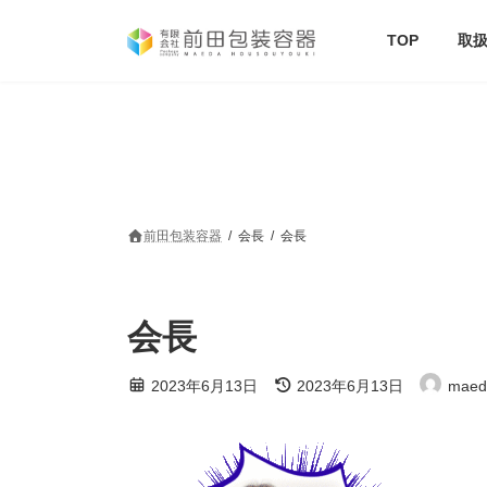
コ
ナ
ン
ビ
TOP
取
テ
ゲ
ン
ー
ツ
シ
へ
ョ
ス
ン
キ
に
ッ
移
プ
動
前田包装容器
会長
会長
会長
最
2023年6月13日
2023年6月13日
maed
終
更
新
日
時