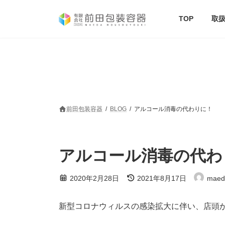
コ
ナ
ン
ビ
TOP
取
テ
ゲ
ン
ー
ツ
シ
へ
ョ
ス
ン
キ
に
ッ
移
プ
動
前田包装容器
BLOG
アルコール消毒の代わりに！
アルコール消毒の代わ
最
2020年2月28日
2021年8月17日
maed
終
更
新
新型コロナウィルスの感染拡大に伴い、店頭
日
時