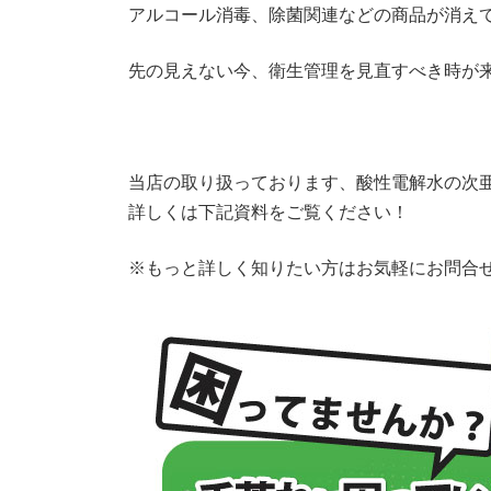
:
アルコール消毒、除菌関連などの商品が消え
先の見えない今、衛生管理を見直すべき時が
当店の取り扱っております、酸性電解水の次
詳しくは下記資料をご覧ください！
※もっと詳しく知りたい方はお気軽にお問合せ下さ