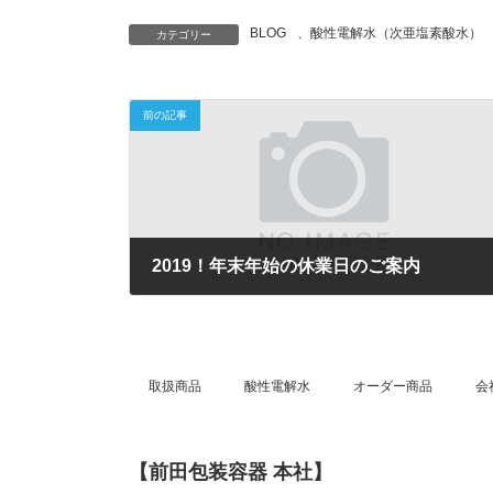
BLOG
、
酸性電解水（次亜塩素酸水）
カテゴリー
前の記事
2019！年末年始の休業日のご案内
2019年12月30日
取扱商品
酸性電解水
オーダー商品
会
【前田包装容器 本社】